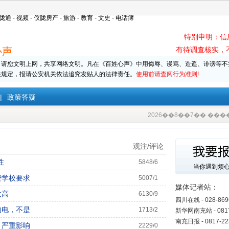
陇通
-
视频
-
仪陇房产
-
旅游
-
教育
-
文史
-
电话簿
特别申明：信息
心声
有待调查核实，
请您文明上网，共享网络文明。凡在《百姓心声》中用侮辱、谩骂、造遥、诽谤等不
关规定，报请公安机关依法追究发贴人的法律责任。
使用前请查阅行为准则!
|
政策答疑
2026��8��7�� ��
观注/评论
性
5848/6
当你遇到烦
费学校要求
5007/1
媒体记者站：
太高
6130/9
四川在线 - 028-869
的电，不是
1713/2
新华网南充站 - 0817
南充日报 - 0817-22
、严重影响
2229/0