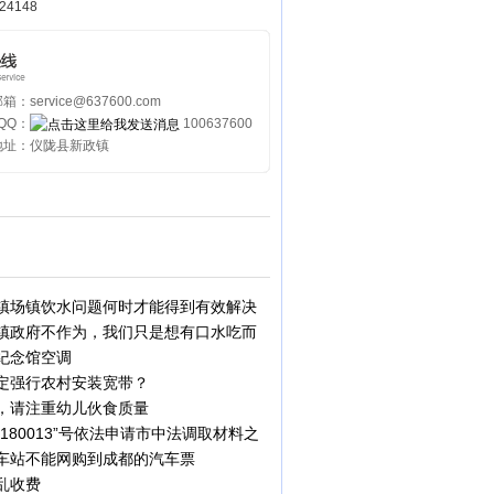
24148
：service@637600.com
QQ：
100637600
地址：仪陇县新政镇
镇场镇饮水问题何时才能得到有效解决
镇政府不作为，我们只是想有口水吃而
纪念馆空调
定强行农村安装宽带？
，请注重幼儿伙食质量
14180013”号依法申请市中法调取材料之
车站不能网购到成都的汽车票
乱收费