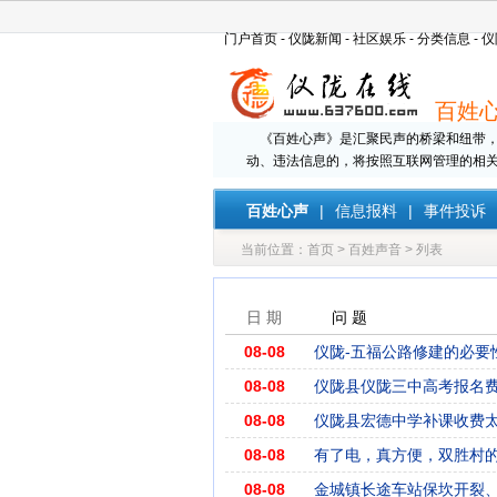
门户首页
-
仪陇新闻
-
社区娱乐
-
分类信息
-
仪
百姓
《百姓心声》是汇聚民声的桥梁和纽带，
动、违法信息的，将按照互联网管理的相
百姓心声
|
信息报料
|
事件投诉
当前位置：
首页
>
百姓声音
> 列表
日 期
问 题
08-08
仪陇-五福公路修建的必要
08-08
仪陇县仪陇三中高考报名
08-08
仪陇县宏德中学补课收费
08-08
有了电，真方便，双胜村
08-08
金城镇长途车站保坎开裂