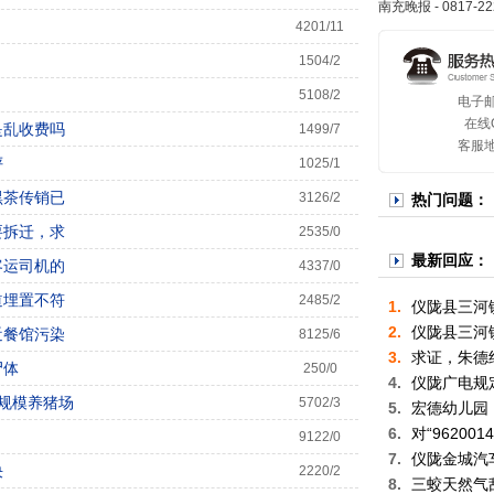
南充晚报 - 0817-22
4201/11
！
1504/2
5108/2
电子邮箱
在线
是乱收费吗
1499/7
客服
评
1025/1
黑茶传销已
3126/2
热门问题：
要拆迁，求
2535/0
最新回应：
客运司机的
4337/0
道埋置不符
2485/2
1.
仪陇县三河
2.
仪陇县三河
近餐馆污染
8125/6
已
3.
求证，朱德
尸体
250/0
4.
仪陇广电规
规模养猪场
5702/3
5.
宏德幼儿园
6.
对“96200
？
9122/0
邮件，
7.
仪陇金城汽
决
2220/2
8.
三蛟天然气