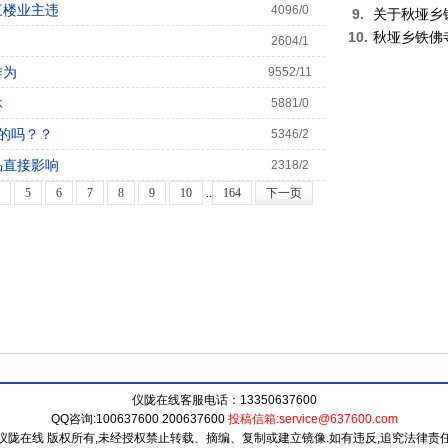
三楼业主违
4096/0
9.
关于秋垭乡
10.
秋垭乡铁佛
2604/1
作为
9552/11
休
5881/0
真的吗？？
5346/2
品直接影响
2318/2
5
6
7
8
9
10
..
164
下一页
仪陇在线客服电话：13350637600
QQ咨询:
100637600
200637600
投稿信箱:service@637600.com
仪陇在线
版权所有,未经授权禁止转载、摘编、复制或建立镜像.如有违反,追究法律责