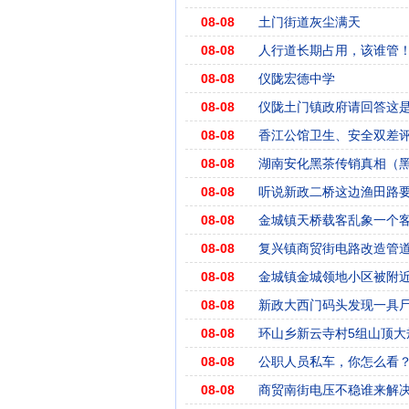
08-08
土门街道灰尘满天
08-08
人行道长期占用，该谁管
08-08
仪陇宏德中学
08-08
仪陇土门镇政府请回答这
08-08
香江公馆卫生、安全双差
08-08
湖南安化黑茶传销真相（
08-08
听说新政二桥这边渔田路
08-08
金城镇天桥载客乱象一个
08-08
复兴镇商贸街电路改造管
08-08
金城镇金城领地小区被附
08-08
新政大西门码头发现一具
08-08
环山乡新云寺村5组山顶大
08-08
公职人员私车，你怎么看
08-08
商贸南街电压不稳谁来解