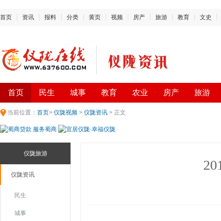
首页
资讯
报料
分类
黄页
视频
房产
旅游
教育
文史
首页
民生
城事
教育
农业
房产
旅游
当前位置：
首页
>
仪陇视频
>
仪陇资讯
> 正文
仪陇旅游
2
仪陇资讯
民生
城事