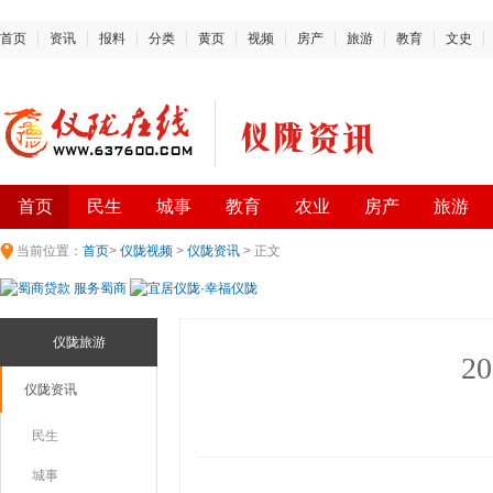
首页
资讯
报料
分类
黄页
视频
房产
旅游
教育
文史
首页
民生
城事
教育
农业
房产
旅游
当前位置：
首页
>
仪陇视频
>
仪陇资讯
> 正文
仪陇旅游
2
仪陇资讯
民生
城事