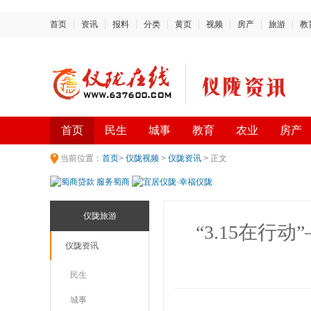
首页
资讯
报料
分类
黄页
视频
房产
旅游
教
首页
民生
城事
教育
农业
房产
当前位置：
首页
>
仪陇视频
>
仪陇资讯
> 正文
仪陇旅游
“3.15在行
仪陇资讯
民生
城事