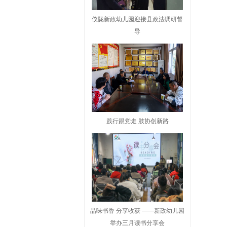
仪陇新政幼儿园迎接县政法调研督
导
践行跟党走 肢协创新路
品味书香 分享收获 ——新政幼儿园
举办三月读书分享会