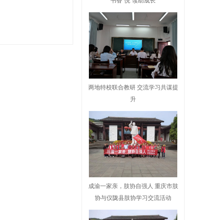
书香“悦”读助成长
两地特校联合教研 交流学习共谋提
升
成渝一家亲，肢协自强人 重庆市肢
协与仪陇县肢协学习交流活动