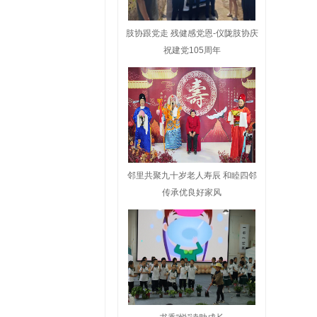
肢协跟党走 残健感党恩-仪陇肢协庆
祝建党105周年
邻里共聚九十岁老人寿辰 和睦四邻
传承优良好家风