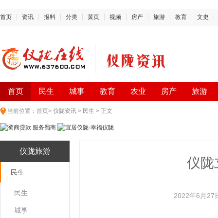
首页
资讯
报料
分类
黄页
视频
房产
旅游
教育
文史
首页
民生
城事
教育
农业
房产
旅游
当前位置：
首页
>
仪陇资讯
>
民生
> 正文
仪陇旅游
仪陇
民生
民生
2022年6月27
城事