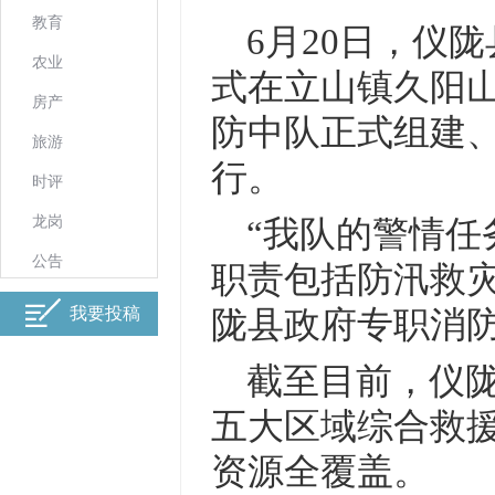
教育
6月20日，仪
农业
式在立山镇久阳
房产
防中队正式组建
旅游
行。
时评
龙岗
“我队的警情任
公告
职责包括防汛救
我要投稿
陇县政府专职消
截至目前，仪陇
五大区域综合救
资源全覆盖。