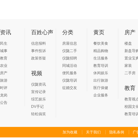
资讯
百姓心声
分类
黄页
房产
民生
信息报料
房屋信息
餐饮美食
楼盘
城事
事件投诉
仪陇二手
精品购物
新盘导
教育
政策答疑
仪陇招聘
生活服务
置业宝
农业
同城活动
教育培训
家装
视频
房产
便民服务
休闲娱乐
二手房
旅游
仪陇培训
出行旅游
仪陇资讯
教育
时评
征婚交友
医疗保健
宣传记录
龙岗
企业服务
综艺娱乐
教育视
公告
DV手记
校园文
轻松搞笑
教育培
加为收藏
关于我们
隐私条例
广